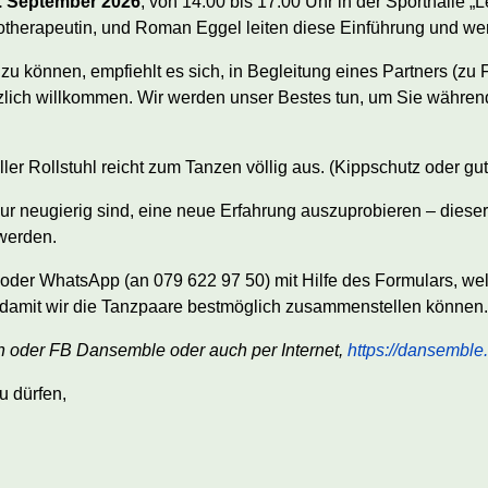
. September 2026
, von 14:00 bis 17:00 Uhr in der Sporthalle „Le
iotherapeutin, und Roman Eggel leiten diese Einführung und wer
u können, empfiehlt es sich, in Begleitung eines Partners (zu 
zlich willkommen. Wir werden unser Bestes tun, um Sie währe
ller Rollstuhl reicht zum Tanzen völlig aus. (Kippschutz oder gu
r neugierig sind, eine neue Erfahrung auszuprobieren – dieser 
werden.
l oder WhatsApp (an 079 622 97 50) mit Hilfe des Formulars, we
damit wir die Tanzpaare bestmöglich zusammenstellen können.
ch oder FB Dansemble oder auch per
Internet,
https://dansemble.
u dürfen,