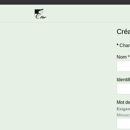
Créa
*
Cham
Nom
*
Identif
Mot d
Exigen
Minuscu