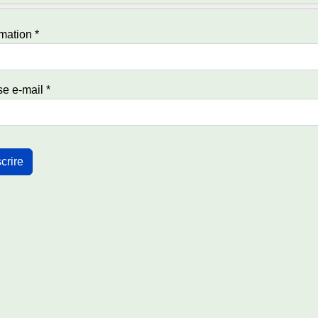
mation
*
e e-mail
*
me Captcha
*
crire