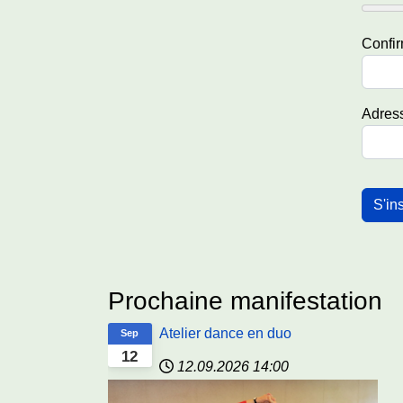
Confir
Adress
Systè
S'ins
Prochaine manifestation
Atelier dance en duo
Sep
12
12.09.2026
14:00