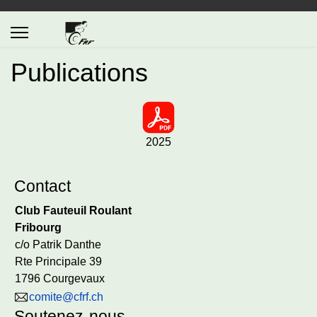
Publications
2025
Contact
Club Fauteuil Roulant
Fribourg
c/o Patrik Danthe
Rte Principale 39
1796 Courgevaux
comite@cfrf.ch
Soutenez-nous