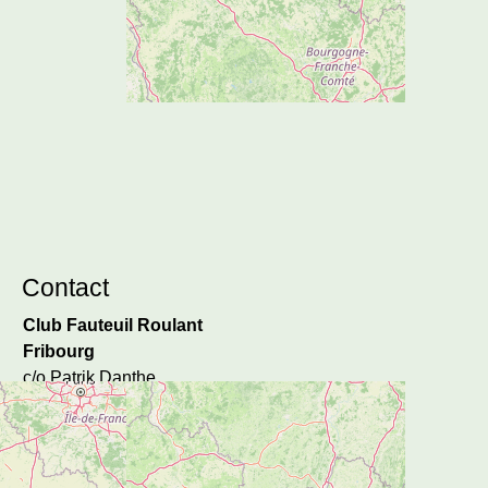
Contact
Club Fauteuil Roulant
Fribourg
c/o Patrik Danthe
Rte Principale 39
1796 Courgevaux
comite@cfrf.ch
Soutenez-nous