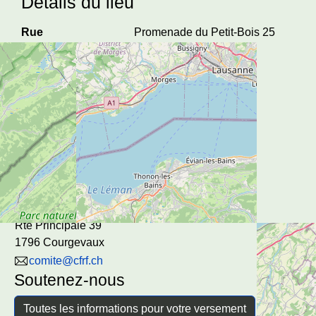
Détails du lieu
Rue
Promenade du Petit-Bois 25
Ville
1110 Morges
A venir
Contact
Club Fauteuil Roulant
Fribourg
c/o Patrik Danthe
Rte Principale 39
1796 Courgevaux
comite@cfrf.ch
Soutenez-nous
Toutes les informations pour votre versement