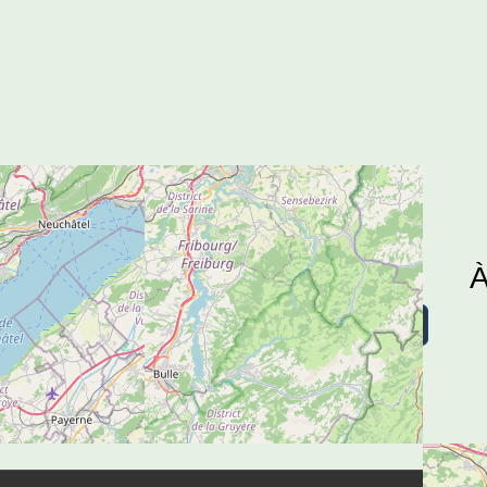
Soutenez-nous
À
Toutes les informations pour votre versement