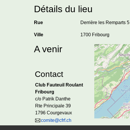
Détails du lieu
Rue
Derrière les Remparts 5
Ville
1700 Fribourg
A venir
Contact
Club Fauteuil Roulant
Fribourg
c/o Patrik Danthe
Rte Principale 39
1796 Courgevaux
comite@cfrf.ch