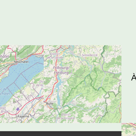
Soutenez-nous
À
Toutes les informations pour votre versement