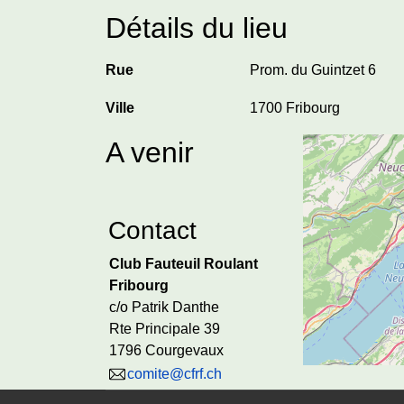
Détails du lieu
Rue
Prom. du Guintzet 6
Ville
1700 Fribourg
A venir
Contact
Club Fauteuil Roulant
Fribourg
c/o Patrik Danthe
Rte Principale 39
1796 Courgevaux
comite@cfrf.ch