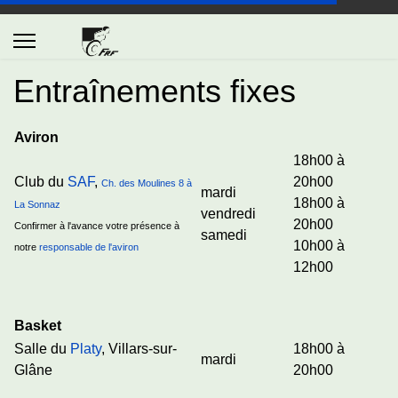
Entraînements fixes
Aviron
18h00 à
Club du
SAF
,
20h00
Ch. des Moulines 8 à
mardi
18h00 à
La Sonnaz
vendredi
20h00
Confirmer à l'avance votre présence à
samedi
10h00 à
notre
responsable de l'aviron
12h00
Basket
Salle du
Platy
, Villars-sur-
18h00 à
mardi
Glâne
20h00